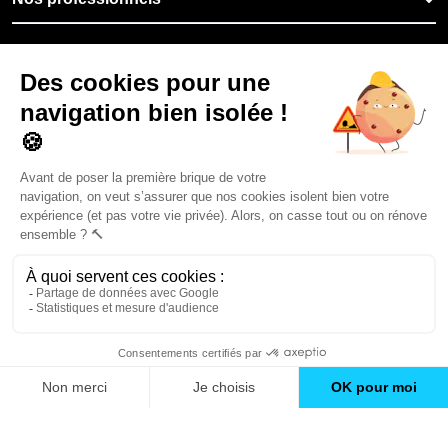
🇫🇷
France
Filiale du groupe At Home