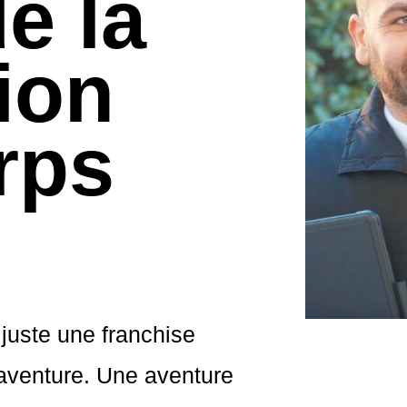
e la
ion
rps
juste une franchise
aventure. Une aventure