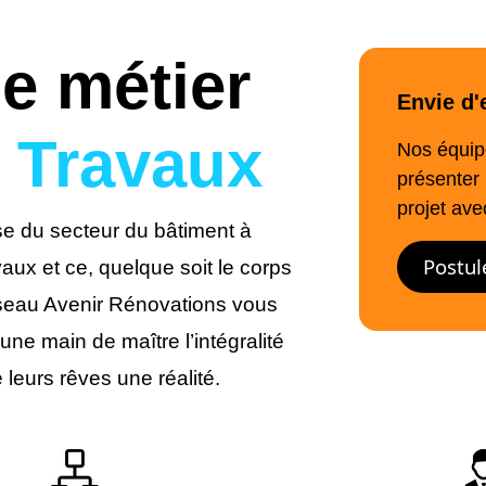
e métier
Envie d'
 Travaux
Nos équipe
présenter 
projet ave
se du secteur du bâtiment à
Postul
aux et ce, quelque soit le corps
réseau Avenir Rénovations vous
ne main de maître l’intégralité
 leurs rêves une réalité.