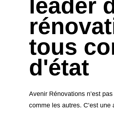
leader d
rénovat
tous co
d'état
Avenir Rénovations n’est pas 
comme les autres. C’est une 