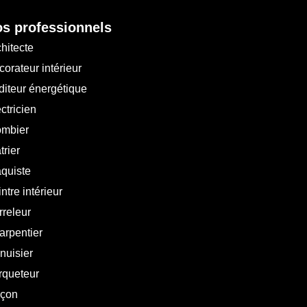
s professionnels
hitecte
orateur intérieur
diteur énergétique
ctricien
ombier
trier
aquiste
ntre intérieur
rreleur
arpentier
nuisier
rqueteur
çon