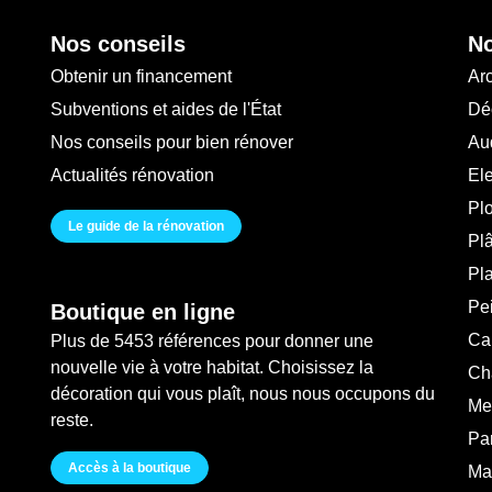
Nos conseils
No
Obtenir un financement
Arc
Subventions et aides de l'État
Déc
Nos conseils pour bien rénover
Au
Actualités rénovation
Ele
Pl
Le guide de la rénovation
Plâ
Pl
Pei
Boutique en ligne
Ca
Plus de 5453 références pour donner une
nouvelle vie à votre habitat. Choisissez la
Ch
décoration qui vous plaît, nous nous occupons du
Me
reste.
Pa
Accès à la boutique
Ma