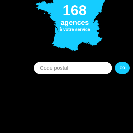
168
agences
à votre service
GO