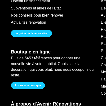
Obtenir un financement
Arc
Subventions et aides de l'État
Déc
Nos conseils pour bien rénover
Au
Actualités rénovation
Ele
Pl
Le guide de la rénovation
Plâ
Pl
Pei
Boutique en ligne
Ca
Plus de 5453 références pour donner une
nouvelle vie à votre habitat. Choisissez la
Ch
décoration qui vous plaît, nous nous occupons du
Me
reste.
Pa
Accès à la boutique
Ma
Co
À propos d'Avenir Rénovations