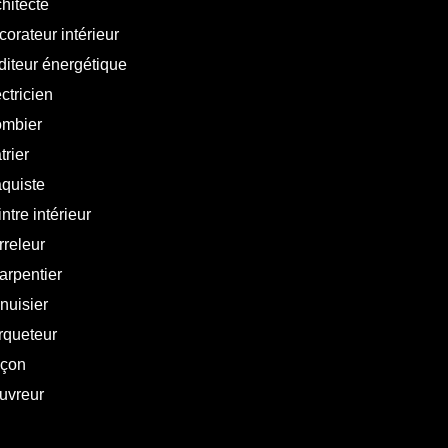
hitecte
orateur intérieur
diteur énergétique
ctricien
ombier
trier
aquiste
ntre intérieur
rreleur
arpentier
nuisier
rqueteur
çon
uvreur