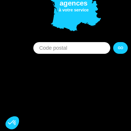
agences
à votre service
GO