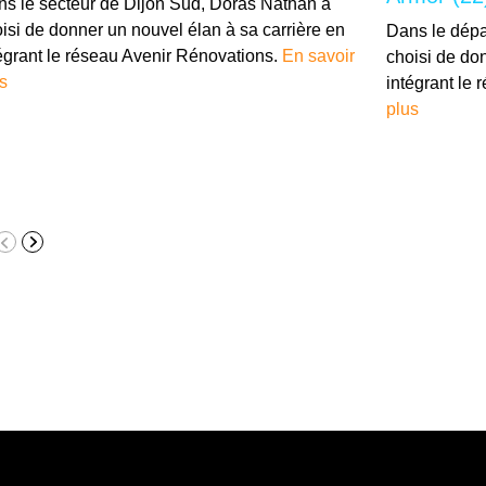
s le secteur de Dijon Sud, Doras Nathan a
isi de donner un nouvel élan à sa carrière en
Dans le dépa
égrant le réseau Avenir Rénovations.
En savoir
choisi de do
s
intégrant le
plus