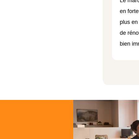
Le marc
en fort
plus en
de réno
bien im