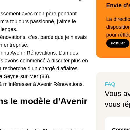
Envie d'
rassement avec mon père pendant
La directi
m’a toujours passionné, j’aime le
dispositio
allenges.
pour réflé
Rénovations, c’est parce que je n’avais
Postuler
n entreprise.
 connu Avenir Rénovations. L’un des
ous avons commencé à discuter plus en
 la recherche d’un chargé d’affaires
la Seyne-sur-Mer (83).
à m’intéresser à Avenir Rénovations.
FAQ
Vous av
ans le modèle d’Avenir
vous ré
Comme