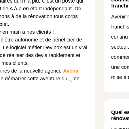
faires qui m’a plu. C’est un poste qui
franchi
t de A à Z en étant indépendant. De
hons à de la rénovation tous corps
Avenir
plet.
franchi
é en main à nos clients !
continu
d’être autonome et de bénéficier de
secteur
n. Le logiciel métier Devibox est un vrai
 de réaliser des devis rapidement et
commerc
t mes clients.
une com
faires de la nouvelle agence
Avenir
mise à d
e démarrer cette aventure qui, j’en
Quel es
rénova