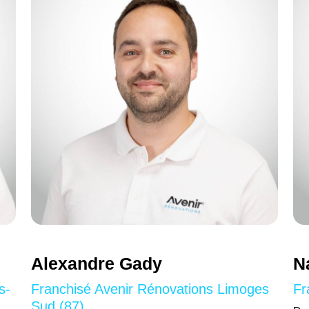
Alexandre Gady
N
s-
Franchisé Avenir Rénovations Limoges
Fr
Sud (87)