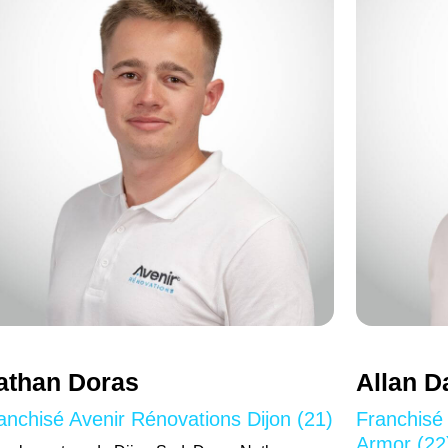
athan Doras
Allan D
anchisé Avenir Rénovations Dijon (21)
Franchisé
Armor (22