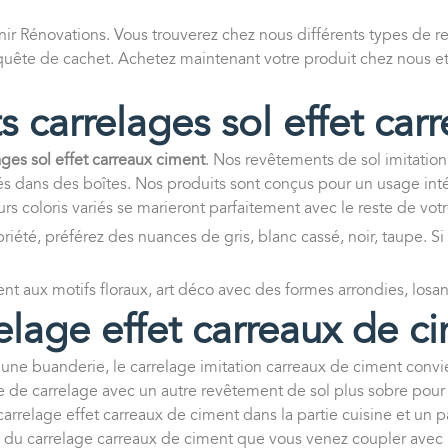
enir Rénovations. Vous trouverez chez nous différents types de r
 en quête de cachet. Achetez maintenant votre produit chez nous 
ts carrelages sol effet car
ages sol effet carreaux ciment
. Nos revêtements de sol imitation 
s dans des boîtes. Nos produits sont conçus pour un usage intérie
urs coloris variés se marieront parfaitement avec le reste de vot
sobriété, préférez des nuances de gris, blanc cassé, noir, taupe. 
ent aux motifs floraux, art déco avec des formes arrondies, losa
elage effet carreaux de 
 une buanderie, le carrelage imitation carreaux de ciment convie
ype de carrelage avec un autre revêtement de sol plus sobre pou
carrelage effet carreaux de ciment dans la partie cuisine et un p
 du carrelage carreaux de ciment que vous venez coupler avec un