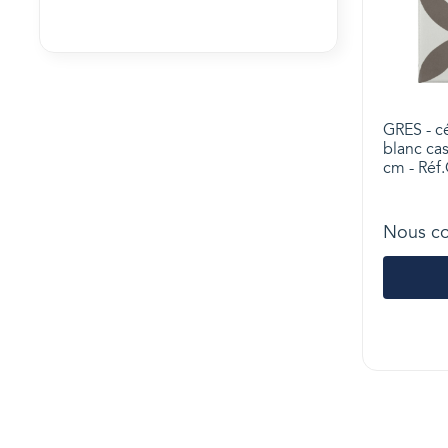
GRES - c
blanc cas
cm - Réf
Nous co