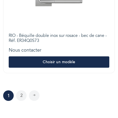
RIO - Béquille double inox sur rosace - bec de cane -
Réf. ER34Q0S73
Nous contacter
Choisir un modèle
2
1