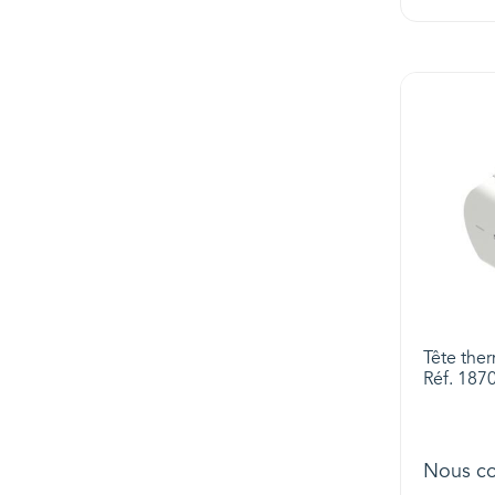
Tête ther
Réf. 187
Nous co