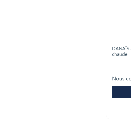
DANAÏS -
chaude - 
Nous co