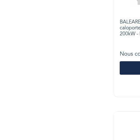
BALEARES
caloporte
200kW - 
Nous co