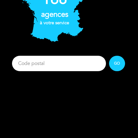
agences
à votre service
GO