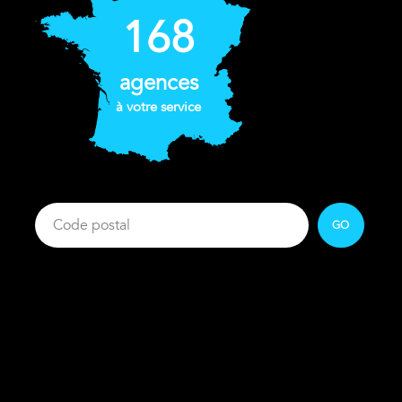
168
agences
à votre service
GO