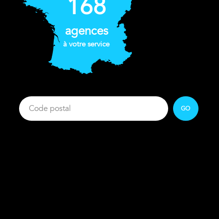
168
agences
à votre service
GO