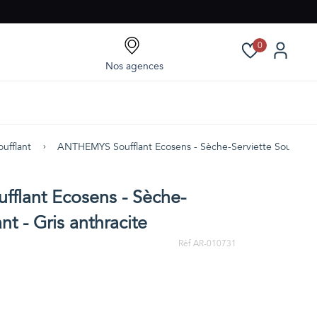
0
Nos agences
ufflant
ANTHEMYS Soufflant Ecosens - Sèche-Serviette Soufflant -
flant Ecosens - Sèche-
ant - Gris anthracite
Réf AR-010731