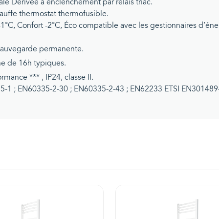
rale Dérivée à enclenchement par relais triac.
uffe thermostat thermofusible.
rt -1°C, Confort -2°C, Éco compatible avec les gestionnaires d’éne
vegarde permanente.
de 16h typiques.
rmance *** , IP24, classe II.
5-1 ; EN60335-2-30 ; EN60335-2-43 ; EN62233 ETSI EN301489