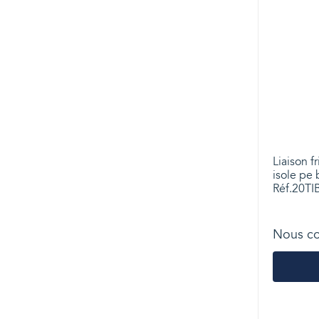
Liaison f
isole pe 
Réf.20TIB
Nous co