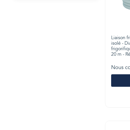
Liaison f
isolé - D
frigorifi
20 m - R
Nous co