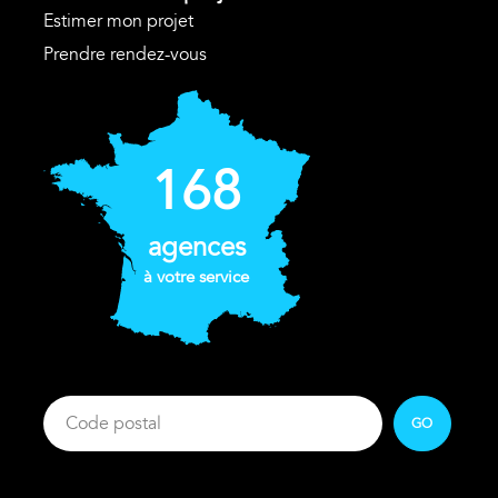
Estimer mon projet
Prendre rendez-vous
168
agences
à votre service
GO