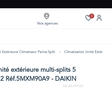
0
Nos agences
é Extérieure Climatiseur Penta-Split
Climatisation Unité Extérieur
ité extérieure multi-splits 5
R32 Réf.5MXM90A9 - DAIKIN
Réf AR-005280