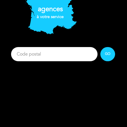
agences
à votre service
GO