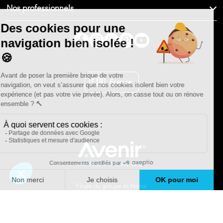
Nos professionnels
🇫🇷
France
Filiale du groupe At Home