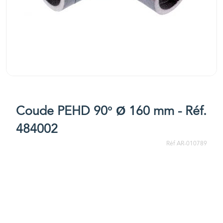
Coude PEHD 90° Ø 160 mm - Réf.
484002
Réf AR-010789