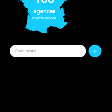
agences
à votre service
GO