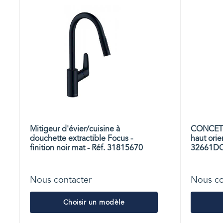
Mitigeur d'évier/cuisine à
CONCETTO
douchette extractible Focus -
haut orie
finition noir mat - Réf. 31815670
32661D
Nous contacter
Nous co
Choisir un modèle