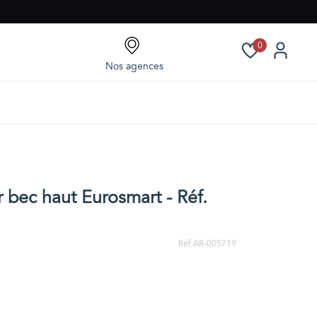
0
Nos agences
r bec haut Eurosmart - Réf.
Réf AR-005719