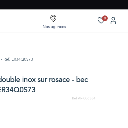
0
Nos agences
e - Réf. ER34Q0S73
double inox sur rosace - bec
. ER34Q0S73
Réf AR-006384