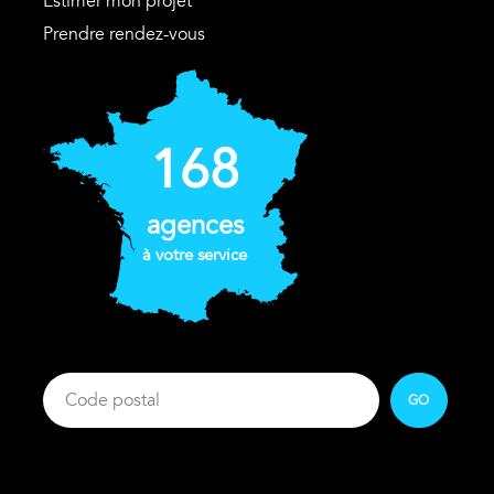
Estimer mon projet
Prendre rendez-vous
168
agences
à votre service
GO