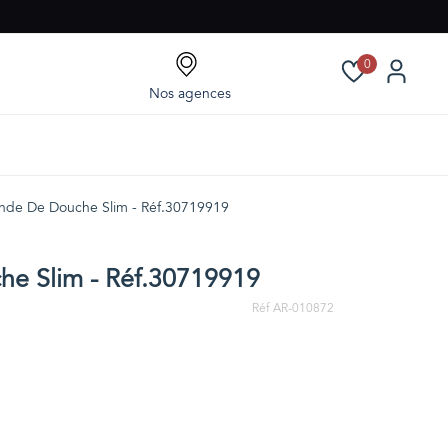
0
Nos agences
nde De Douche Slim - Réf.30719919
he Slim - Réf.30719919
Réf AR-010872