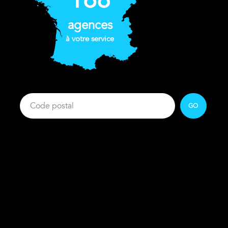
168
agences
à votre service
GO