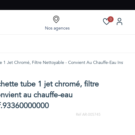
0
Nos agences
 1 Jet Chromé, Filtre Nettoyable - Convient Au Chauffe-Eau Instanta
tte tube 1 jet chromé, filtre
onvient au chauffe-eau
éf.93360000000
Réf AR-005745