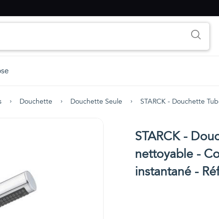
ose
s
Douchette
Douchette Seule
STARCK - Douchette Tube
STARCK - Douche
nettoyable - C
instantané - R