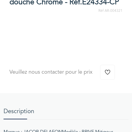
douche Chromé - Réf.E24334-CP
Réf AR-004321
Veuillez nous contacter pour le prix
Description
Marque : JACOB DELAFONModèle : BRIVE Mitigeur