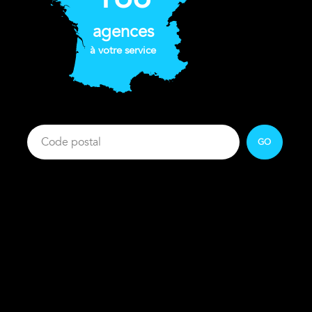
agences
à votre service
GO