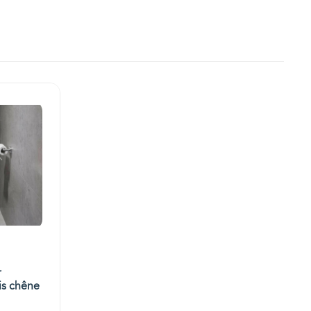
r
ois chêne