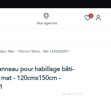
0
Nos agences
 Blanc Mat - 120cmx150cm - Réf.1420000291
nneau pour habillage bâti-
c mat - 120cmx150cm -
1
Réf AR-013159