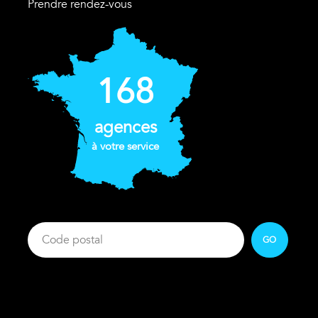
Prendre rendez-vous
168
agences
à votre service
GO