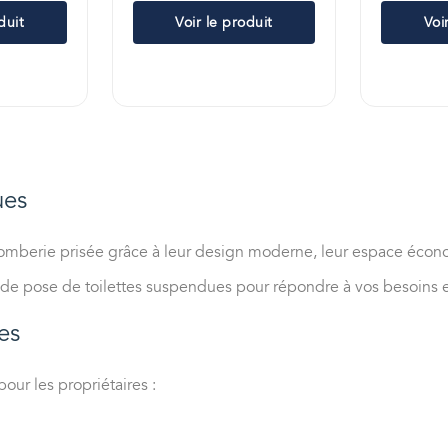
duit
Voir le produit
Voi
ues
mberie prisée grâce à leur design moderne, leur espace économi
l de pose de toilettes suspendues pour répondre à vos besoins e
es
ur les propriétaires :