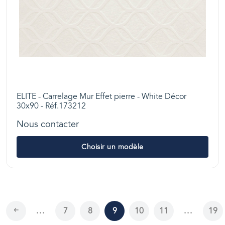
ELITE - Carrelage Mur Effet pierre - White Décor
30x90 - Réf.173212
Nous contacter
Choisir un modèle
...
7
8
9
10
11
...
19