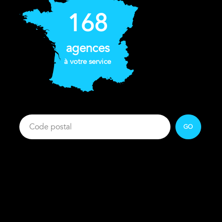
168
agences
à votre service
GO