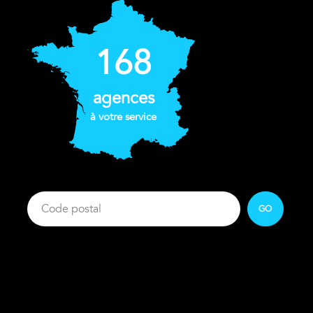
168
agences
à votre service
GO