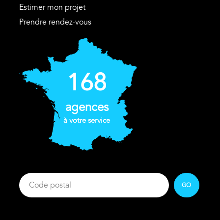
Estimer mon projet
Prendre rendez-vous
168
agences
à votre service
GO