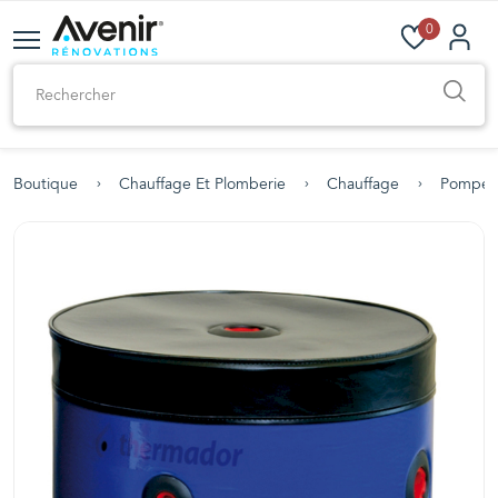
0
Boutique
Chauffage Et Plomberie
Chauffage
Pompe À