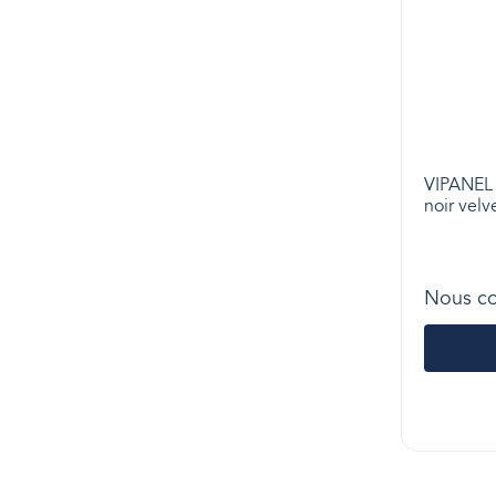
VIPANEL 
noir velv
Nous co