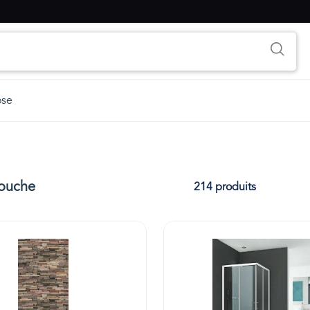
ose
ouche
214 produits