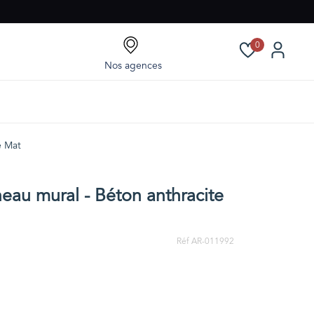
0
Nos agences
e Mat
eau mural - Béton anthracite
Réf AR-011992