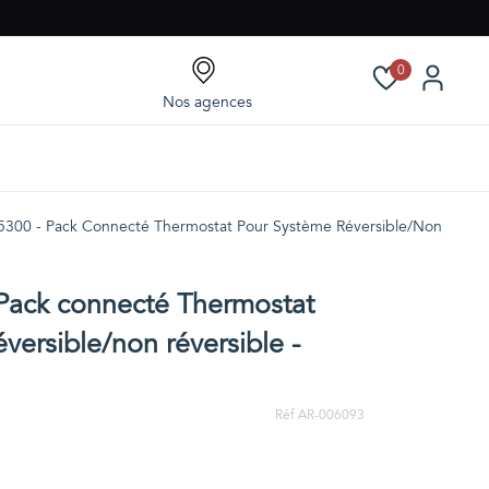
0
Nos agences
300 - Pack Connecté Thermostat Pour Système Réversible/non Révers
Pack connecté Thermostat
versible/non réversible -
Réf AR-006093