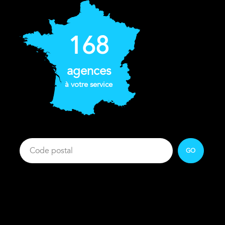
168
agences
à votre service
GO