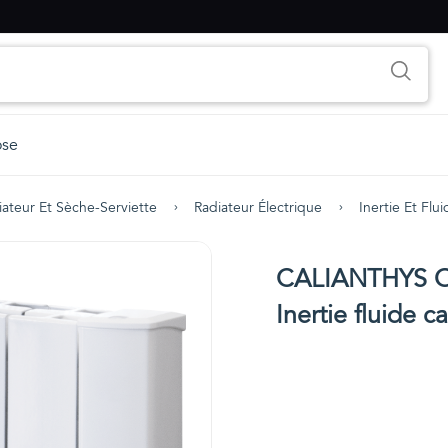
ose
iateur Et Sèche-Serviette
Radiateur Électrique
Inertie Et Flu
CALIANTHYS One
Inertie fluide c