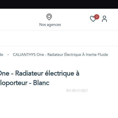
0
Nos agences
ide
CALIANTHYS One - Radiateur Électrique À Inertie Fluide Calop
 - Radiateur électrique à
aloporteur - Blanc
Réf AR-010821