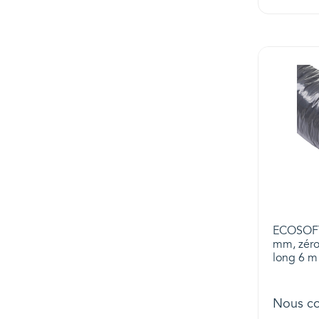
ECOSOFT 
mm, zéro
long 6 m 
Nous co