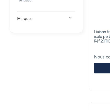
Ventilation
Marques
Liaison f
isole pe 
Réf.20TIB
Nous co