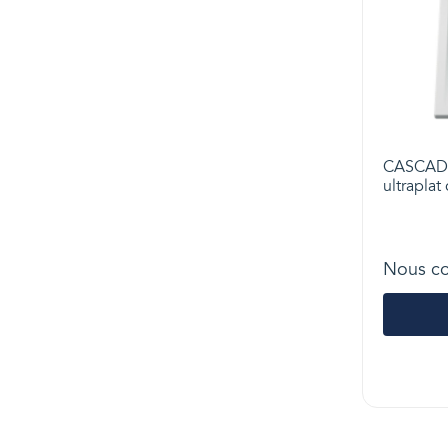
CASCADE
ultraplat
Nous co