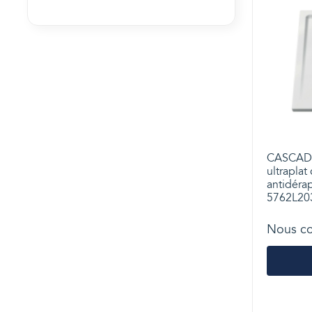
CASCADE
ultraplat
antidéra
5762L20
Nous co