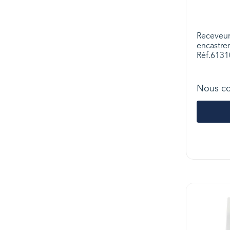
Receveur 
encastre
Réf.613
Nous co