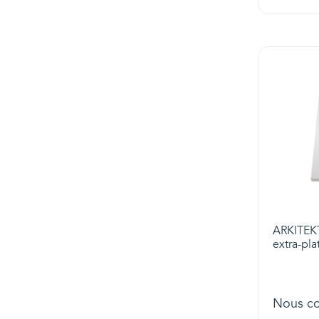
ARKITEKT
extra-pla
Nous co