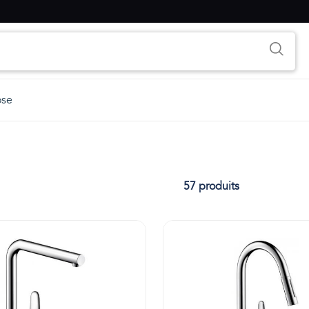
ose
57 produits