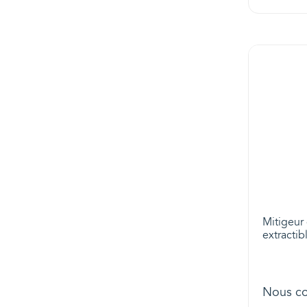
Mitigeur
extracti
Nous co