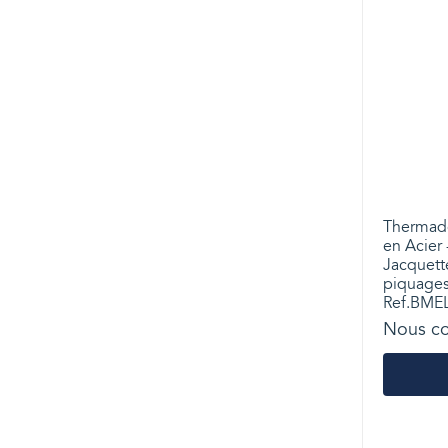
Thermado
en Acier 
Jacquette
piquages 
Ref.BME
Nous co