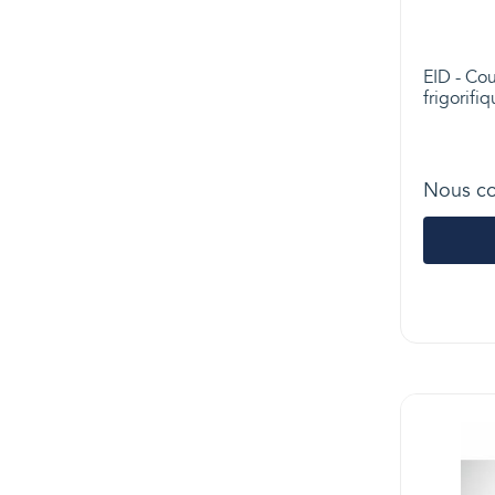
EID - Cou
frigorifi
Nous co