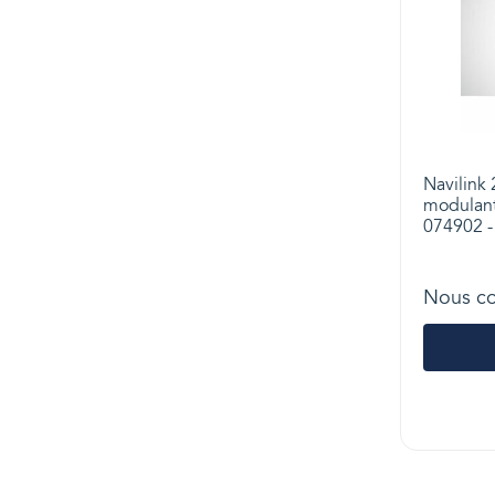
Navilink
modulant 
074902 
Nous co