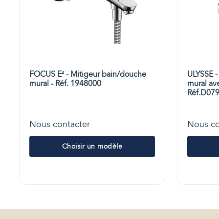
FOCUS E² - Mitigeur bain/douche
ULYSSE -
mural - Réf. 1948000
mural ave
Réf.D07
Nous contacter
Nous co
Choisir un modèle