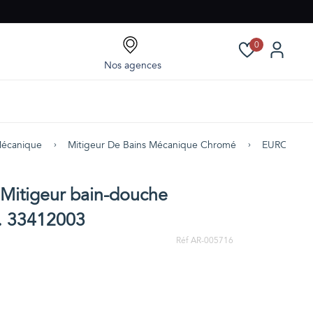
0
Nos agences
Mécanique
Mitigeur De Bains Mécanique Chromé
EUROSMART 
itigeur bain-douche
. 33412003
Réf AR-005716