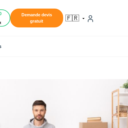
0
Demande devis
🇫🇷
gratuit
t
s