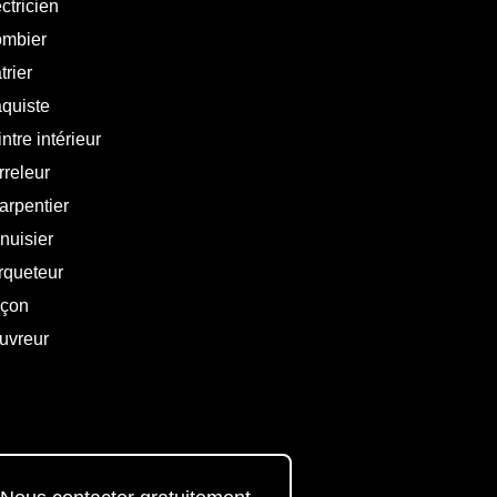
ctricien
ombier
trier
aquiste
ntre intérieur
rreleur
arpentier
nuisier
rqueteur
çon
uvreur