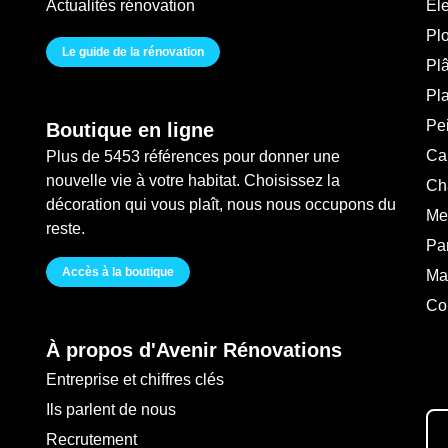
Actualités rénovation
Ele
Pl
Le guide de la rénovation
Plâ
Pl
Pei
Boutique en ligne
Ca
Plus de 5453 références pour donner une
nouvelle vie à votre habitat. Choisissez la
Ch
décoration qui vous plaît, nous nous occupons du
Me
reste.
Pa
Accès à la boutique
Ma
Co
À propos d'Avenir Rénovations
Entreprise et chiffres clés
Ils parlent de nous
Recrutement