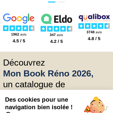
3748
avis
1962
avis
347
avis
4.8 / 5
4.5 / 5
4.2 / 5
Découvrez
Mon Book Réno 2026,
un catalogue de
conseils et inspirations