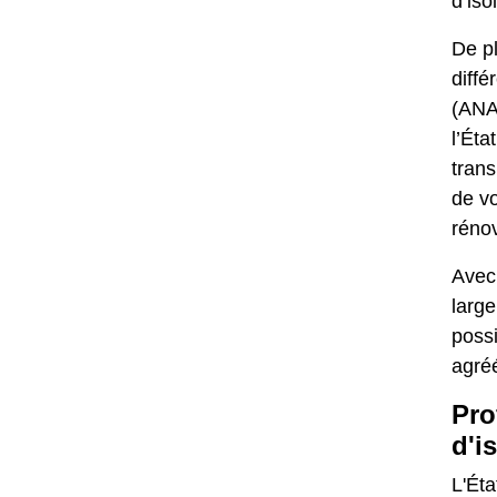
d’iso
De p
diffé
(ANA
l’Éta
trans
de vo
réno
Avec 
large
possi
agré
Pro
d'i
L'Éta