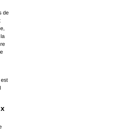
s de
t
e,
 la
ure
de
 est
l
ux
e