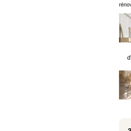
réno
d