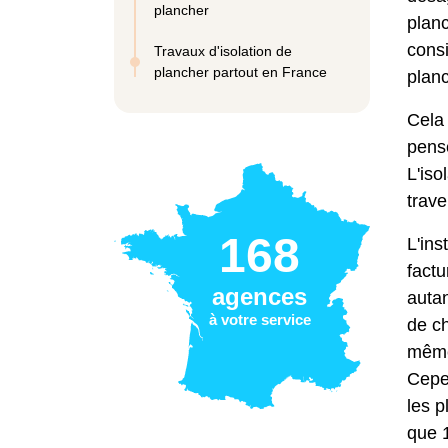
plancher
planc
consi
Travaux d'isolation de
plancher partout en France
planc
Cela 
pense
L'iso
trave
168
L'ins
factu
agences
autan
à votre service
de ch
même 
Cepen
les p
que 1