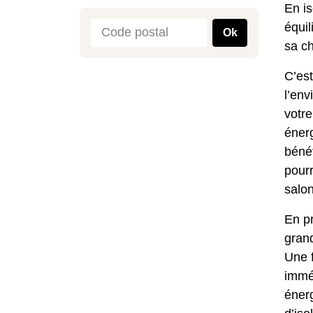
En is
équil
Ok
sa ch
C’est
l’env
votre
énerg
bénéf
pourr
salon
En pr
gran
Une f
immé
énerg