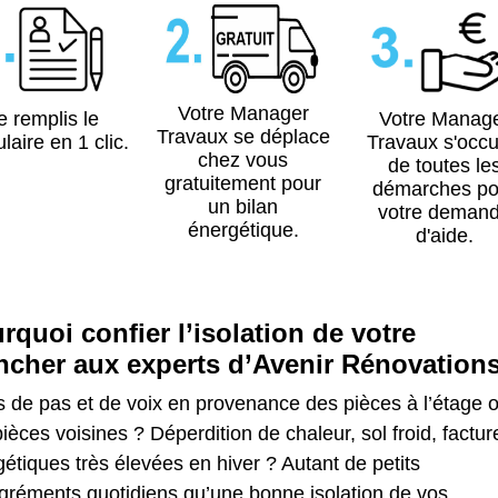
Votre Manager
e remplis le
Votre Manag
Travaux se déplace
laire en 1 clic.
Travaux s'occ
chez vous
de toutes le
gratuitement pour
démarches po
un bilan
votre deman
énergétique.
d'aide.
rquoi confier l’isolation de votre
ncher aux experts d’Avenir Rénovation
s de pas et de voix en provenance des pièces à l’étage 
ièces voisines ? Déperdition de chaleur, sol froid, factur
étiques très élevées en hiver ? Autant de petits
gréments quotidiens qu’une bonne isolation de vos