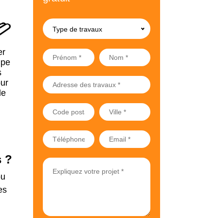
Type de travaux
er
upe
s
ur
de
s ?
ou
es