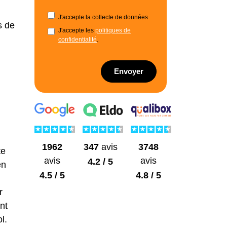
J'accepte la collecte de données
s de
J'accepte les
politiques de
confidentialité
.
Envoyer
1962
3748
347
avis
te
avis
avis
4.2 / 5
en
4.5 / 5
4.8 / 5
r
nt
l.