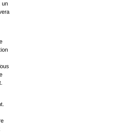
z un
vera
e
tion
Vous
e
t.
t.
re
x