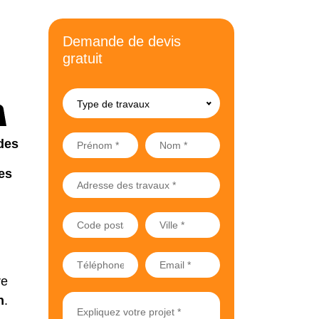
Demande de devis
gratuit
Type de travaux
des
es
re
n
.