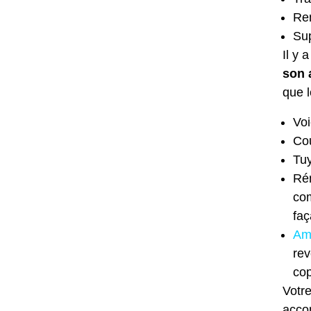
Re
Sup
Il y
son 
que l
Voi
Co
Tuy
Rén
com
fa
Am
rev
cop
Votr
acco