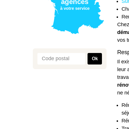
agences
Sur
à votre service
Cha
Re
Chez
déma
vos 
Resp
Ok
Il ex
leur 
trava
réno
ne né
Rén
séj
Ré
Tra