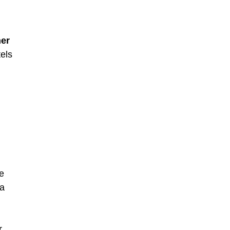
ner
els
:
e
la
r