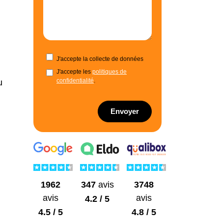
J'accepte la collecte de données
J'accepte les
politiques de
confidentialité
.
u
Envoyer
1962
3748
347
avis
avis
avis
4.2 / 5
4.5 / 5
4.8 / 5