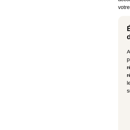
votr
A
p
r
r
l
s