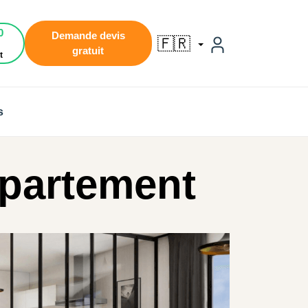
0
Demande devis
🇫🇷
gratuit
t
s
ppartement