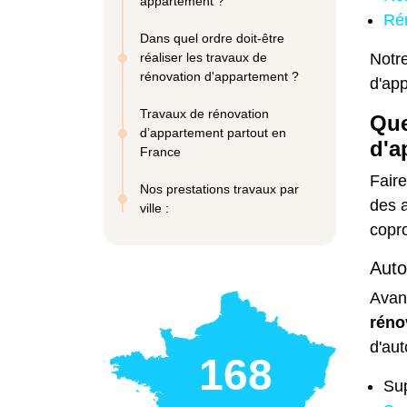
appartement ?
Ré
Dans quel ordre doit-être
réaliser les travaux de
Notr
rénovation d'appartement ?
d'ap
Travaux de rénovation
Que
d’appartement partout en
d'a
France
Fair
Nos prestations travaux par
des a
ville :
copro
Auto
Avant
réno
d'aut
168
Sup