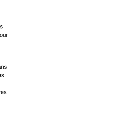
os
pour
ans
es
ves