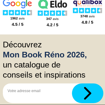
3748
avis
1962
avis
347
avis
4.8 / 5
4.5 / 5
4.2 / 5
Découvrez
Mon Book Réno 2026,
un catalogue de
conseils et inspirations