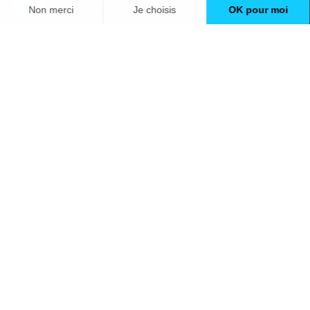
Informations complémentaires
Nos professionnels
🇫🇷
France
Filiale du groupe At Home