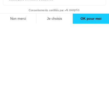
De 1700 à 2500 € / m²
Nos conseils
À propos d'Avenir Rénovations
Extension maison toit terrasse
Informations complémentaires
De 650 à 1000 € / m²
Nos professionnels
Maison sur pilotis
De 800 1500 € / m²
🇫🇷
France
Surélévation de maison
De 1500 à 3 200 € / m²