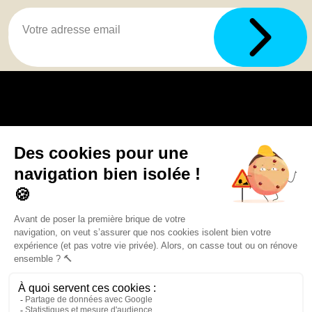
Budget constaté
Extension maison ossature bois
De 950 à 1900 €
Trouver une agence
GO
Extension maison parpaing
De 1200 à 2000 €
Boutique en ligne
Pourquoi Avenir Rénovations
Rehaussement maison par le toit
Chiffrer votre projet