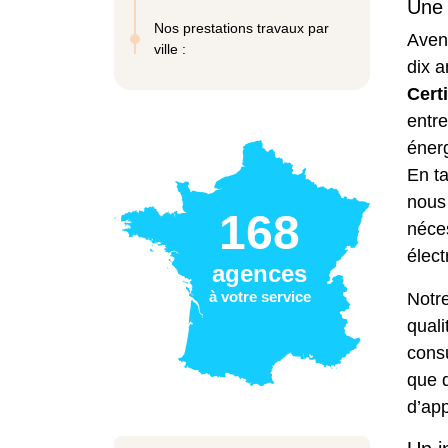
Une 
Nos prestations travaux par
Aveni
ville :
dix a
Cert
entr
éner
En ta
nous 
168
néces
élect
agences
à votre service
Notre
quali
cons
que 
d’ap