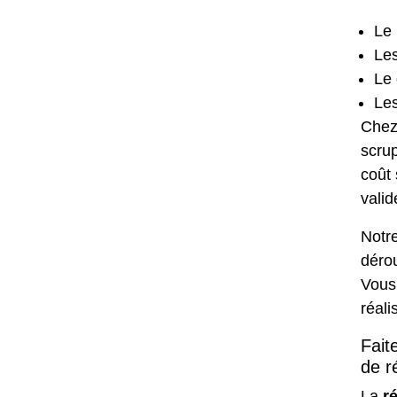
Le 
Les
Le 
Les
Chez
scrup
coût
valid
Notr
déro
Vous
réali
Fait
de r
La
r