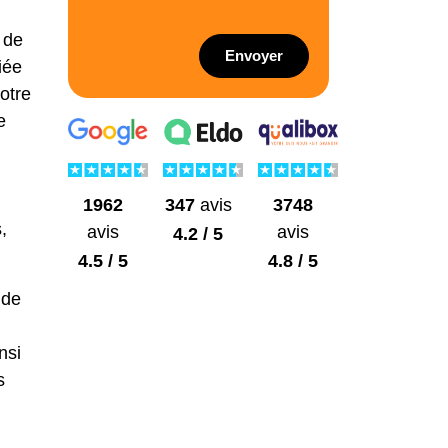
 de
Envoyer
iée
notre
e
1962
3748
347
avis
,
avis
avis
4.2 / 5
4.5 / 5
4.8 / 5
de
insi
s