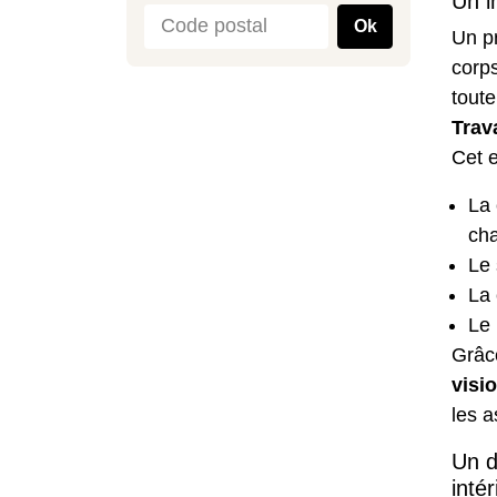
Un i
Ok
Un p
corps
toute
Trav
Cet e
La 
cha
Le 
La 
Le 
Grâc
visio
les a
Un d
inté