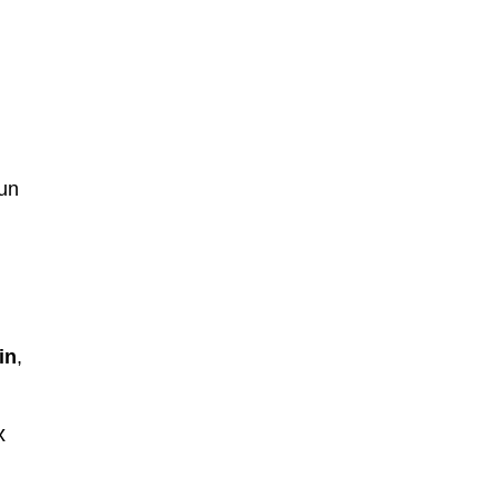
cun
in
,
x