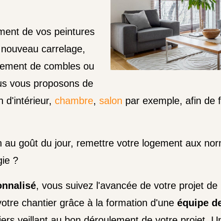
ment de vos peintures
n nouveau carrelage,
agement de combles ou
s vous proposons de
 d'intérieur,
chambre
,
salon
par exemple, afin de f
au goût du jour, remettre votre logement aux norme
gie ?
onnalisé
, vous suivez l'avancée de votre projet de
tre chantier grâce à la formation d'une
équipe de
ers veillant au bon déroulement de votre projet. 