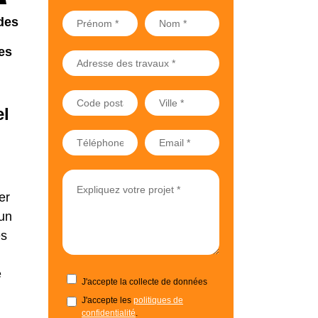
des
es
el
er
’un
es
e
J'accepte la collecte de données
J'accepte les
politiques de
confidentialité
.