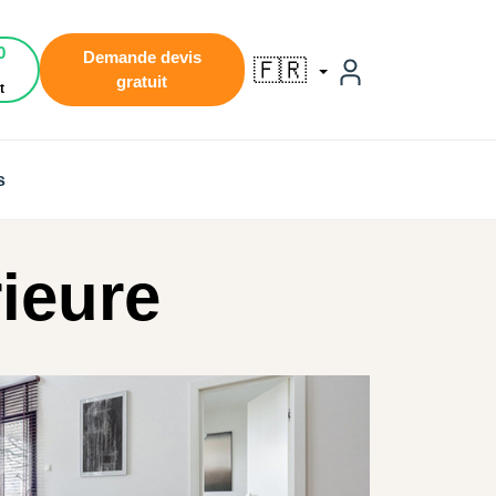
0
Demande devis
🇫🇷
gratuit
t
s
rieure