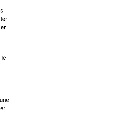
rs
ter
er
 le
 une
rer