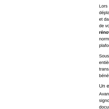
Lors 
dépl
et da
de v
réno
norme
plafo
Sous
enti
tran
bénéf
Un e
Avan
sign
docu