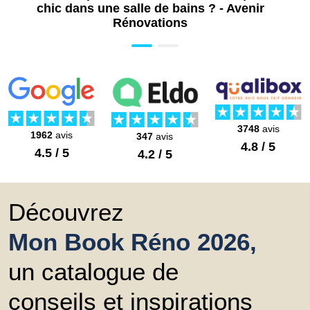
chic dans une salle de bains ? - Avenir
De 60 à 80 € / m2
Rénovations
Peinture murs salle de bains (selon état
des murs)
De 24 à 42 € / m2
3748
avis
1962
avis
347
avis
4.8 / 5
4.5 / 5
4.2 / 5
Découvrez
Mon Book Réno 2026,
un catalogue de
conseils et inspirations