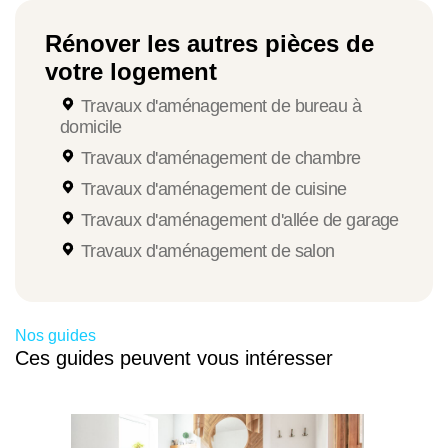
Type de travaux
Rénover les autres pièces de
Budget constaté
votre logement
Travaux d'aménagement de bureau à
domicile
Aménagement de salle de bains de 3 à 4
m2
Travaux d'aménagement de chambre
Travaux d'aménagement de cuisine
De 3000 à 3250 €
Travaux d'aménagement d'allée de garage
Travaux d'aménagement de salon
Aménagement de salle de bains de 5 à 6
m2
Nos guides
De 3700 à 4100 €
Ces guides peuvent vous intéresser
Aménagement de salle de bains de 7 à 8