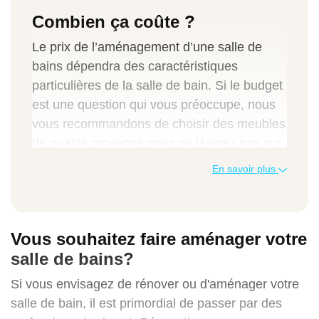
Combien ça coûte ?
Le prix de l’aménagement d’une salle de
bains dépendra des caractéristiques
particulières de la salle de bain. Si le budget
est une question qui vous préoccupe, nous
vous recommandons de choisir des meubles
de qualité moyenne mais ne lésinez pas sur
les installations d'eau et d'électricité. En fait,
En savoir plus
notre recommandation est de vous assurer
que l'ensemble de l'installation est en bon
état avant de commencer les travaux sur
Vous souhaitez faire aménager votre
votre salle de bain.
salle de bains?
Le budget moyen pour l’aménagement tout
Si vous envisagez de rénover ou d'aménager votre
compris se situe entre 500€ et 1500€ par m².
salle de bain, il est primordial de passer par des
A 600€/m² vous avez une salle de bains