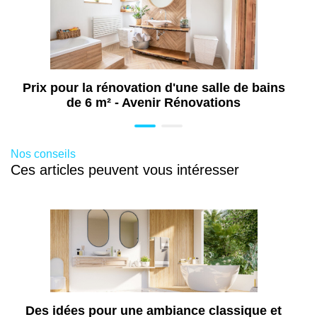
m2
De 6700 à 10000 €
Prix pour la rénovation d'une salle de bains
de 6 m² - Avenir Rénovations
Démolition de l’ancienne salle de bains
500 €
Nos conseils
Ces articles peuvent vous intéresser
Aménagement réseaux plomberie
850 €
Carrelage sol et mur douche/baignoire
(fourniture et pose)
Des idées pour une ambiance classique et