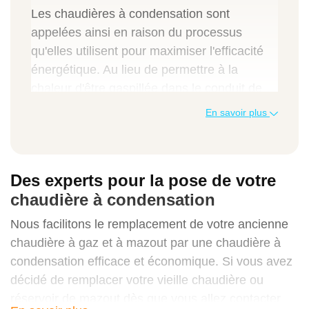
Les chaudières à condensation sont
appelées ainsi en raison du processus
qu'elles utilisent pour maximiser l'efficacité
énergétique. Au lieu de permettre à la
chaleur d'être gaspillée dans le conduit de
fumée, ces chaudières sont conçues, non
En savoir plus
seulement pour piéger la chaleur, mais aussi
pour utiliser la chaleur latente de la
condensation. En conséquence, ces
Des experts pour la pose de votre
chaudières sont jusqu'à 90 % plus efficaces.
chaudière à condensation
Et, le coût de la chaudière à condensation
n'est pas très élevé non plus. En moyenne,
Nous facilitons le remplacement de votre ancienne
une nouvelle chaudière à condensation
chaudière à gaz et à mazout par une chaudière à
coûte normalement en moyenne de 3500 € .
condensation efficace et économique. Si vous avez
décidé de remplacer votre vieille chaudière ou
En plus de la chaudière, vous devrez payer
réservoir de mazout dès que vous allez contacter
le prix de sa pose. Son installation doit être