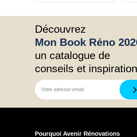
commercial a été très bien.
J'en
J'en suis satisfaite. Je le
rec
recommande pour sa
disp
disponibilité et sa réactivité.
Découvrez
Mon Book Réno 202
un catalogue de
conseils et inspiratio
Pourquoi Avenir Rénovations