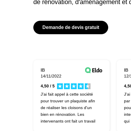
de rénovation, d'aménagement et 
Demande de devis gratuit
IB
IB
14/11/2022
12/
4,50 / 5
4,50
J'ai fait appel à cette société
J'ai
pour trouver un plaquiste afin
par
de réaliser les cloisons d'un
pou
bien en rénovation. Les
inte
intervenants ont fait un travail
qui
qui m'a convenu. Le
com