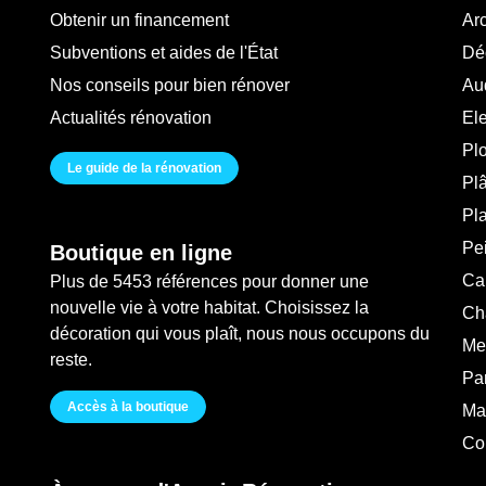
Obtenir un financement
Arc
Subventions et aides de l'État
Déc
Nos conseils pour bien rénover
Au
Actualités rénovation
Ele
Pl
Le guide de la rénovation
Plâ
Pl
Pei
Boutique en ligne
Ca
Plus de 5453 références pour donner une
nouvelle vie à votre habitat. Choisissez la
Ch
décoration qui vous plaît, nous nous occupons du
Me
reste.
Pa
Accès à la boutique
Ma
Co