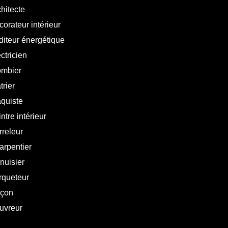
hitecte
orateur intérieur
diteur énergétique
ctricien
ombier
trier
aquiste
ntre intérieur
rreleur
arpentier
nuisier
rqueteur
çon
uvreur