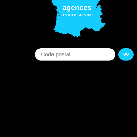
agences
à votre service
GO