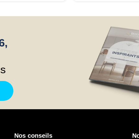
 suis satisfait. Je les
de souci. J'ai effectué une
ommande pour leurs
recherche sur Internet et c'es
onibilités et leur réactivité.
comme ça que je l'ai trouvée.
Bien évidemment, je la
recommande aussi.
6,
ns
Nos conseils
No