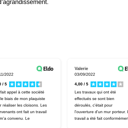
d’agrandissement.
Valerie
11/2022
03/09/2022
 / 5
4,00 / 5
 fait appel à cette société
Les travaux qui ont été
 le biais de mon plaquiste
effectués se sont bien
r réaliser les cloisons. Les
déroulés, c'était pour
rvenants ont fait un travail
l'ouverture d'un mur porteur.
 m'a convenu. Le
travail a été fait conformémen
mercial a été très bien.
à nos attentes. Je n'ai pas eu