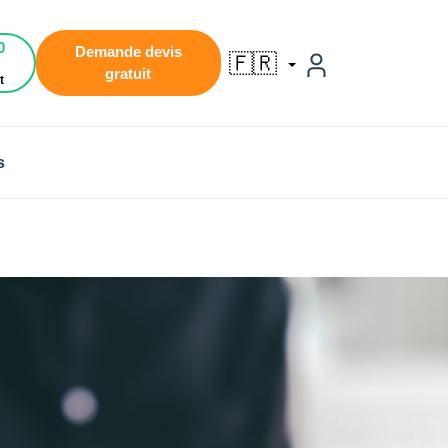
0
Demande devis
🇫🇷
gratuit
t
s