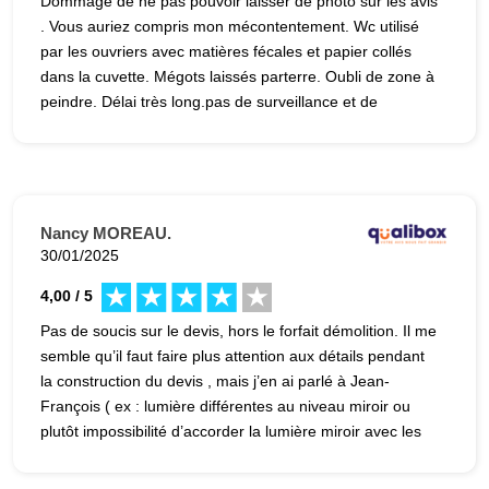
Dommage de ne pas pouvoir laisser de photo sur les avis
. Vous auriez compris mon mécontentement. Wc utilisé
par les ouvriers avec matières fécales et papier collés
dans la cuvette. Mégots laissés parterre. Oubli de zone à
peindre. Délai très long.pas de surveillance et de
coordination des travaux.( mon erreur a été d'habiter à
500 km du chantier) Toujours de bonnes explications et
excuses de la part du gérant avec parfois de la mauvaise
foie.
Nancy MOREAU.
30/01/2025
4,00 / 5
Pas de soucis sur le devis, hors le forfait démolition. Il me
semble qu’il faut faire plus attention aux détails pendant
la construction du devis , mais j’en ai parlé à Jean-
François ( ex : lumière différentes au niveau miroir ou
plutôt impossibilité d’accorder la lumière miroir avec les
spots). L’idée de faire appel à une société de maîtrise
d’ouvrage permet de donner la responsabilité de la