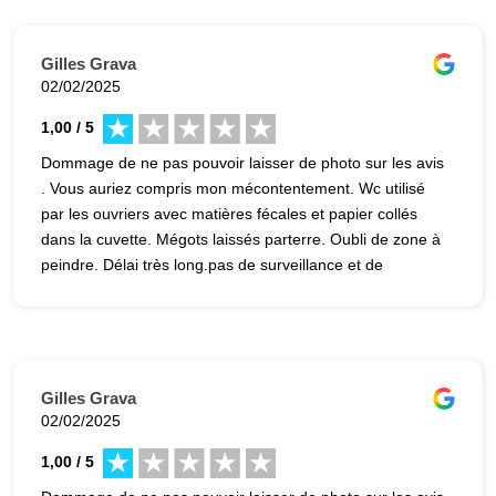
Gilles Grava
02/02/2025
1,00 / 5
Dommage de ne pas pouvoir laisser de photo sur les avis
. Vous auriez compris mon mécontentement. Wc utilisé
par les ouvriers avec matières fécales et papier collés
dans la cuvette. Mégots laissés parterre. Oubli de zone à
peindre. Délai très long.pas de surveillance et de
coordination des travaux.( mon erreur a été d'habiter à
500 km du chantier) Toujours de bonnes explications et
excuses de la part du gérant avec parfois de la mauvaise
foie.
Gilles Grava
02/02/2025
1,00 / 5