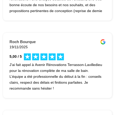
bonne écoute de nos besoins et nos souhaits, et des
propositions pertinentes de conception (reprise de demie
toiture, emplacement des sanitaires, chauffage par le
sol...) permettant de réduire les coûts tout en gagnant en
confort. Une entreprise générale avec une capacité de
conception au niveau d'un maître d'œuvre, avec
l'avantage d'être plus fiable, plus efficace et moins cher !
Roch Bourque
Encore merci
19/11/2025
5,00 / 5
J’ai fait appel à Avenir Rénovations Terrasson-Lavilledieu
pour la rénovation complète de ma salle de bain.
L’équipe a été professionnelle du début à la fin : conseils
clairs, respect des délais et finitions parfaites. Je
recommande sans hésiter !