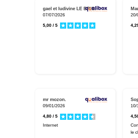
gael et ludivine LE BRIS.
Mar
07/07/2026
20/
5,00 / 5
4,29
mr mozon.
Sop
09/01/2026
10/
4,80 / 5
4,50
Internet
Con
le 