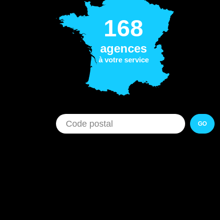
168
agences
à votre service
GO