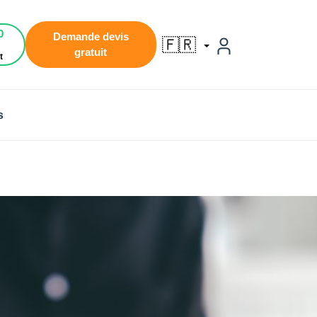
0
Demande devis
🇫🇷
gratuit
t
s