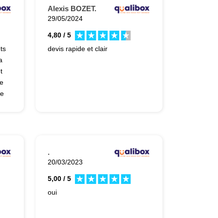
Alexis BOZET.
29/05/2024
4,80 / 5
ts
devis rapide et clair
a
t
le
me
.
20/03/2023
5,00 / 5
oui