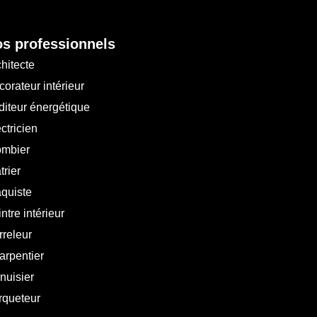
s professionnels
hitecte
orateur intérieur
diteur énergétique
ctricien
ombier
trier
aquiste
ntre intérieur
rreleur
arpentier
nuisier
rqueteur