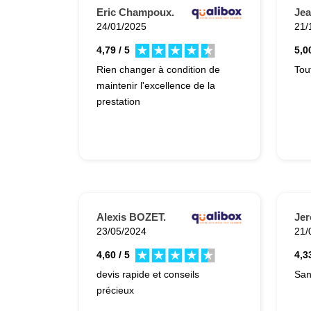
Eric Champoux.
Jea
24/01/2025
21/
4,79 / 5
5,00
Rien changer à condition de
maintenir l'excellence de la
prestation
Alexis BOZET.
Jer
23/05/2024
21/
4,60 / 5
4,33
devis rapide et conseils
San
précieux