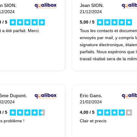
n SION.
Jean SION.
12/2024
21/12/2024
 / 5
5,00 / 5
Tout a été parfait. Merci.
Tous les contacts et documen
envoyés par mail, y compris l
signature électronique, étaien
parfaits. Nous espérons que 
travail réalisé sera de la mê
qualité. Merci.
ôme Dupont.
Eric Gans.
02/2024
21/02/2024
 / 5
4,00 / 5
s problème !
Clair et precis