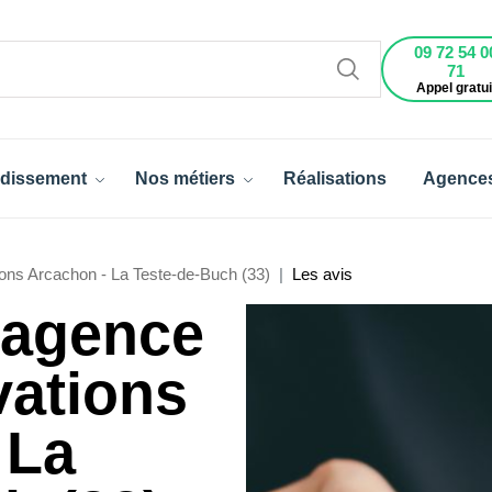
09 72 54 0
71
Appel gratui
dissement
Nos métiers
Réalisations
Agence
ons Arcachon - La Teste-de-Buch (33)
Les avis
l'agence
vations
 La